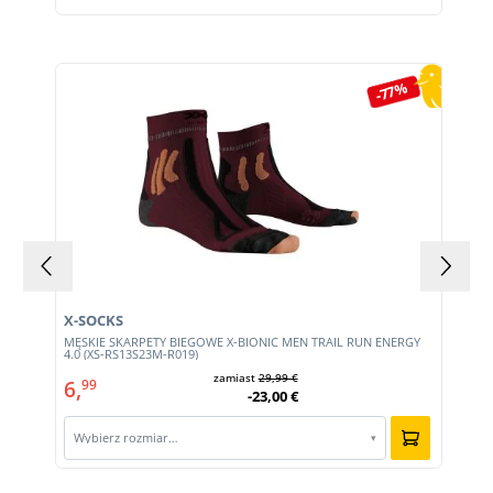
Pomiń galerię produktów
-77%
X-SOCKS
MĘSKIE SKARPETY BIEGOWE X-BIONIC MEN TRAIL RUN ENERGY
4.0 (XS-RS13S23M-R019)
zamiast
29,99 €
6,
99
-23,00 €
Wybierz rozmiar…
▾