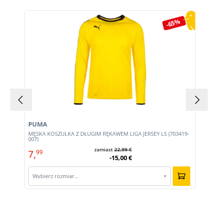
Pomiń galerię produktów
-65%
PUMA
MĘSKA KOSZULKA Z DŁUGIM RĘKAWEM LIGA JERSEY LS (703419-
007)
zamiast
22,99 €
7,
99
-15,00 €
Wybierz rozmiar…
▾