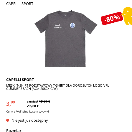
CAPELLI SPORT
Pomiń galerię zdjęć
-80%
CAPELLI SPORT
MĘSKI T-SHIRT PODSTAWOWY T-SHIRT DLA DOROSŁYCH LOGO VFL
GUMMERSBACH (AGA-2062X-GRY)
zamiast
19,99 €
3,
99
-16,00 €
Ceny z VAT plus koszty wysyłki
Nie jest już dostępny
Wybierz
Rozmiar