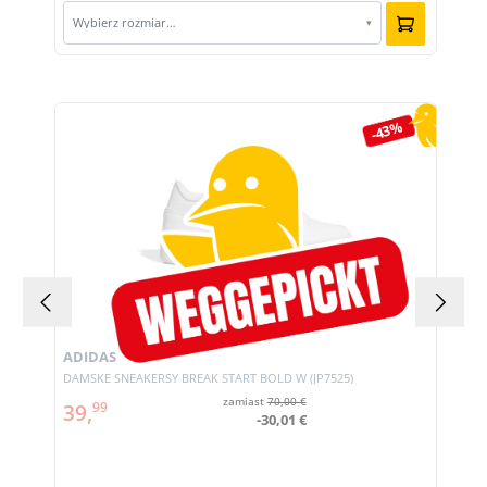
Wybierz rozmiar…
▾
Pomiń galerię produktów
-43%
ADIDAS
DAMSKE SNEAKERSY BREAK START BOLD W (JP7525)
zamiast
70,00 €
39,
99
-30,01 €