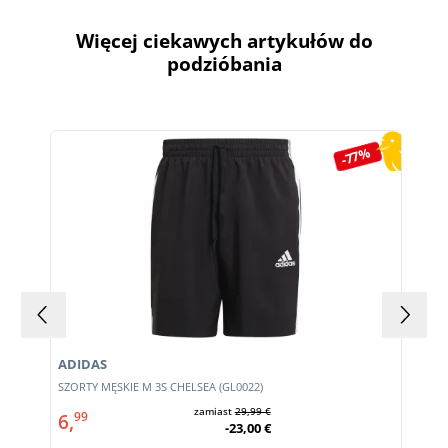
Więcej ciekawych artykułów do
podzióbania
Pomiń galerię produktów
-77%
ADIDAS
SZORTY MĘSKIE M 3S CHELSEA (GL0022)
zamiast
29,99 €
6,
99
-23,00 €