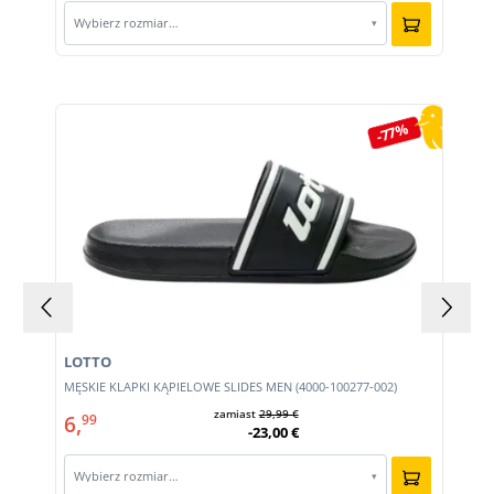
Wybierz rozmiar…
▾
Pomiń galerię produktów
-77%
LOTTO
MĘSKIE KLAPKI KĄPIELOWE SLIDES MEN (4000-100277-002)
zamiast
29,99 €
6,
99
-23,00 €
Wybierz rozmiar…
▾