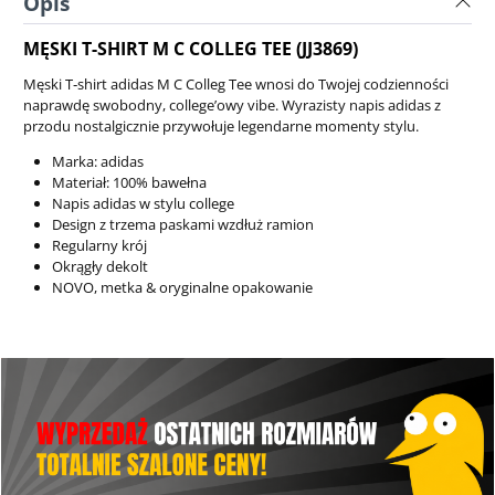
Opis
MĘSKI T-SHIRT M C COLLEG TEE (JJ3869)
Męski T‑shirt adidas M C Colleg Tee wnosi do Twojej codzienności
naprawdę swobodny, college’owy vibe. Wyrazisty napis adidas z
przodu nostalgicznie przywołuje legendarne momenty stylu.
Marka: adidas
Materiał: 100% bawełna
Napis adidas w stylu college
Design z trzema paskami wzdłuż ramion
Regularny krój
Okrągły dekolt
NOVO, metka & oryginalne opakowanie