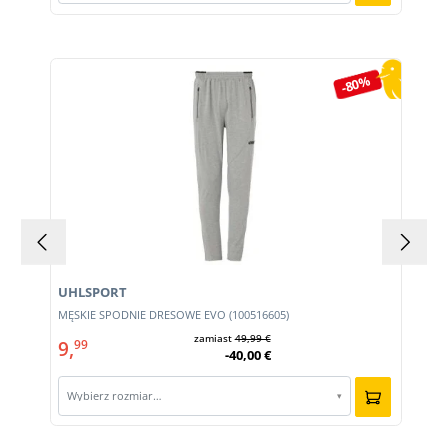
Pomiń galerię produktów
-80%
UHLSPORT
MĘSKIE SPODNIE DRESOWE EVO (100516605)
zamiast
49,99 €
9,
99
-40,00 €
Wybierz rozmiar…
▾