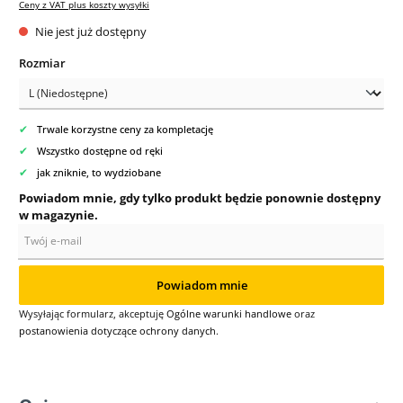
Ceny z VAT plus koszty wysyłki
Nie jest już dostępny
Wybierz
Rozmiar
✔
Trwale korzystne ceny za kompletację
✔
Wszystko dostępne od ręki
✔
jak zniknie, to wydziobane
Powiadom mnie, gdy tylko produkt będzie ponownie dostępny
w magazynie.
Twój e-mail
Powiadom mnie
Wysyłając formularz, akceptuję
Ogólne warunki handlowe
oraz
postanowienia dotyczące ochrony danych
.