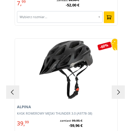
zamiast
59,99 €
7,
99
-52,00 €
Wybierz rozmiar…
▾
Pomiń galerię produktów
-60%
ALPINA
KASK ROWEROWY MĘSKI THUNDER 3.0 (A9778-38)
zamiast
99,95 €
39,
99
-59,96 €