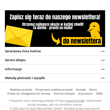
Serwisowa linia hotline
Serwis sklepu
Informacje
Metody płatności i wysyłki
Wadliwy produkt
Otrzymano wadliwy produkt
Kontakt
Zwrot
Prawo do odstąpienia od umowy
Ochrona danych
Impressum
OWU
* Wszystkie ceny zawierają podatek VAT plus
koszty wysyłki
i ewentualne
koszty dostawy, jeśli nie określono inaczej.
© 2026 Sport & Style Neumünster GmbH - Wszelkie prawa zastrzeżone.