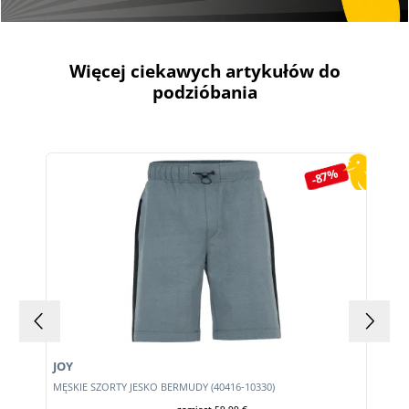
Więcej ciekawych artykułów do
podzióbania
Pomiń galerię produktów
-87%
JOY
MĘSKIE SZORTY JESKO BERMUDY (40416-10330)