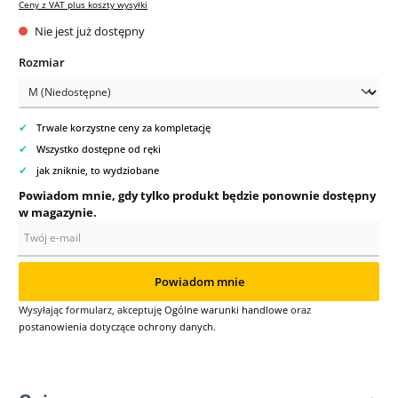
Ceny z VAT plus koszty wysyłki
Nie jest już dostępny
Wybierz
Rozmiar
✔
Trwale korzystne ceny za kompletację
✔
Wszystko dostępne od ręki
✔
jak zniknie, to wydziobane
Powiadom mnie, gdy tylko produkt będzie ponownie dostępny
w magazynie.
Twój e-mail
Powiadom mnie
Wysyłając formularz, akceptuję
Ogólne warunki handlowe
oraz
postanowienia dotyczące ochrony danych
.