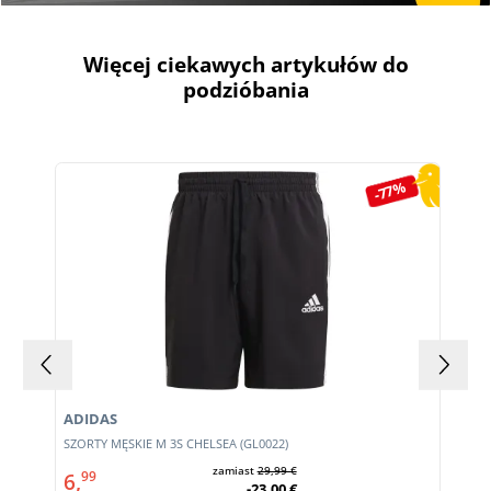
Więcej ciekawych artykułów do
podzióbania
Pomiń galerię produktów
-77%
ADIDAS
m
SZORTY MĘSKIE M 3S CHELSEA (GL0022)
zamiast
29,99 €
6,
99
-23,00 €