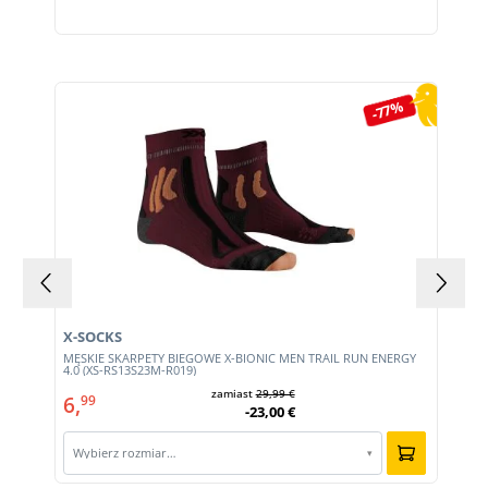
Pomiń galerię produktów
-77%
X-SOCKS
MĘSKIE SKARPETY BIEGOWE X-BIONIC MEN TRAIL RUN ENERGY
4.0 (XS-RS13S23M-R019)
zamiast
29,99 €
6,
99
-23,00 €
Wybierz rozmiar…
▾