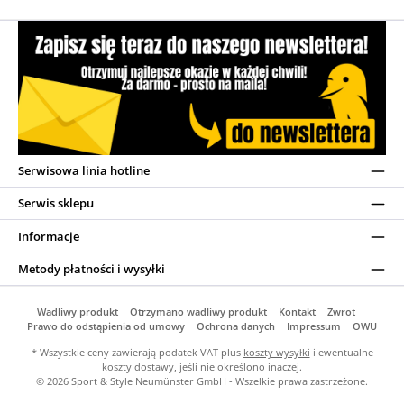
Serwisowa linia hotline
Serwis sklepu
Informacje
Metody płatności i wysyłki
Wadliwy produkt
Otrzymano wadliwy produkt
Kontakt
Zwrot
Prawo do odstąpienia od umowy
Ochrona danych
Impressum
OWU
* Wszystkie ceny zawierają podatek VAT plus
koszty wysyłki
i ewentualne
koszty dostawy, jeśli nie określono inaczej.
© 2026 Sport & Style Neumünster GmbH - Wszelkie prawa zastrzeżone.