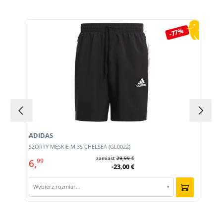
Pomiń galerię produktów
-77%
ADIDAS
SZORTY MĘSKIE M 3S CHELSEA (GL0022)
zamiast
29,99 €
6,
99
-23,00 €
Wybierz rozmiar…
▾