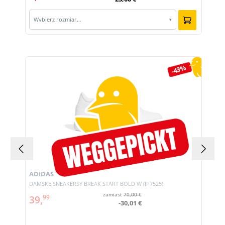
Wybierz rozmiar…
▾
Pomiń galerię produktów
-43%
ADIDAS
DAMSKE SNEAKERSY BREAK START BOLD W (JP7525)
zamiast
70,00 €
39,
99
-30,01 €