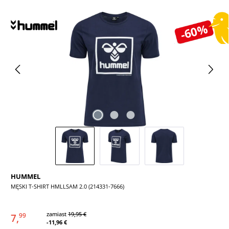
Pomiń galerię zdjęć
-60%
HUMMEL
MĘSKI T-SHIRT HMLLSAM 2.0 (214331-7666)
zamiast
19,95 €
7,
99
-11,96 €