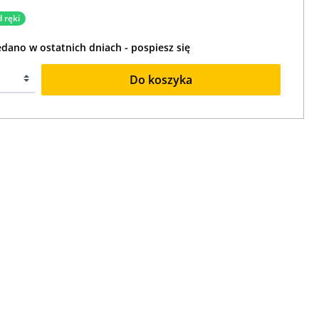
 ręki
edano w ostatnich dniach - pospiesz się
Do koszyka