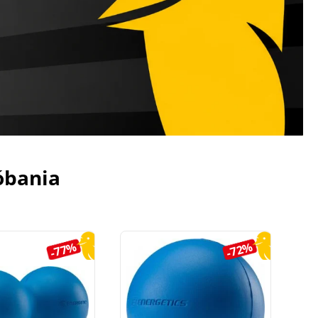
óbania
-77%
-72%