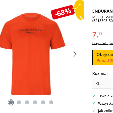
-68%
ENDURAN
MĘSKI T-SH
(E213503-50
7,
99
Ceny z VAT plu
Obejrza
Ponad 2
Wybierz
Rozmiar
✔
Trwale k
✔
Wszystko
✔
jak znik