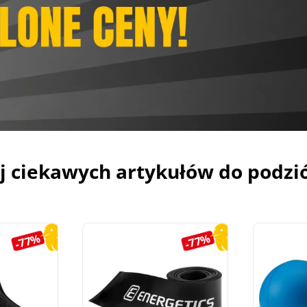
j ciekawych artykułów do podzi
-77%
-77%