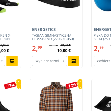
ENERGETICS
ENERGET
KEN X-
TAŚMA GIMNASTYCZNA
PIŁKA DO
IL RUN
FLOSSBAND (270691-050)
8 CM (253
3S23MB-
29,99 €
zamiast
12,99 €
2,
2,
99
99
,00 €
-10,00 €
ar…
Wybierz rozmiar…
Wybierz
▾
▾
-77%
-74%