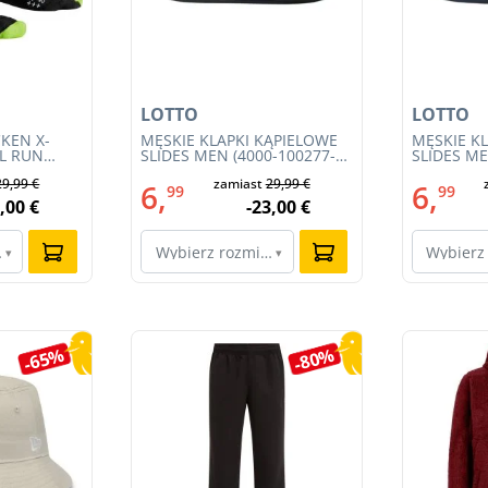
LOTTO
LOTTO
KEN X-
MĘSKIE KLAPKI KĄPIELOWE
MĘSKIE K
IL RUN
SLIDES MEN (4000-100277-
SLIDES ME
3S23MB-
002)
001)
29,99 €
zamiast
29,99 €
6,
6,
99
99
,00 €
-23,00 €
ar…
Wybierz rozmiar…
Wybierz
▾
▾
-65%
-80%