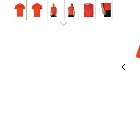
Pomiń galerię zdjęć