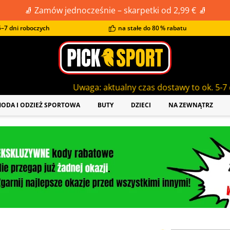
🧦 Zamów jednocześnie – skarpetki od 2,99 € 🧦
–7 dni roboczych
na stałe do 80 % rabatu
Uwaga: aktualny czas dostawy to ok. 5-7 dni roboczych!
ODA I ODZIEŻ SPORTOWA
BUTY
DZIECI
NA ZEWNĄTRZ