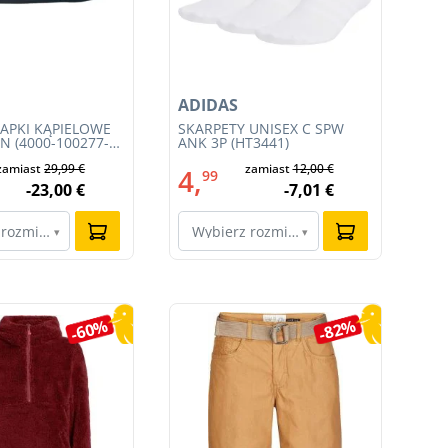
ADIDAS
AD
LAPKI KĄPIELOWE
SKARPETY UNISEX C SPW
DA
N (4000-100277-
ANK 3P (HT3441)
AQ
zamiast
29,99 €
zamiast
12,00 €
4,
6
99
-23,00 €
-7,01 €
 rozmiar…
Wybierz rozmiar…
W
▾
▾
-60%
-82%