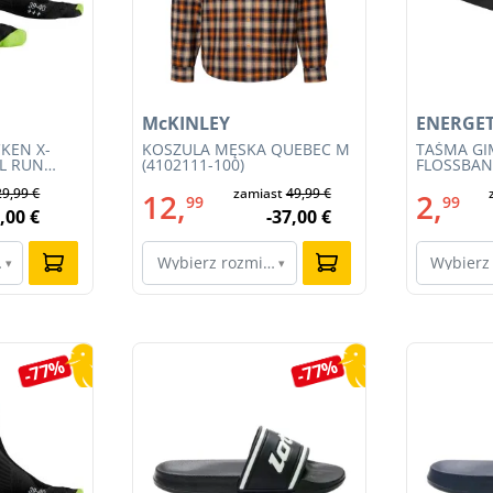
McKINLEY
ENERGET
KEN X-
KOSZULA MĘSKA QUEBEC M
TAŚMA G
IL RUN
(4102111-100)
FLOSSBAND
3S23MB-
29,99 €
zamiast
49,99 €
12,
2,
99
99
,00 €
-37,00 €
ar…
Wybierz rozmiar…
Wybierz
▾
▾
-77%
-77%