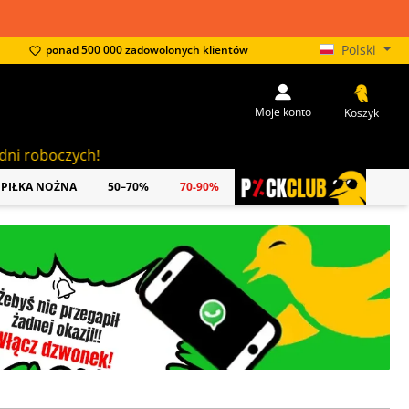
Polski
ponad 500 000 zadowolonych klientów
Moje konto
Koszyk
PIŁKA NOŻNA
50–70%
70-90%
PICKCLUB