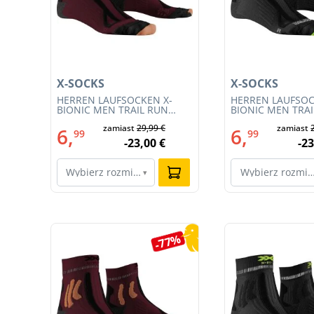
X-SOCKS
X-SOCKS
HERREN LAUFSOCKEN X-
HERREN LAUFSOC
W
BIONIC MEN TRAIL RUN
BIONIC MEN TRA
ENERGY 4.0 (XS-RS13S23M-
ENERGY 4.0 (RS1
zamiast
29,99 €
zamiast
R019)
011)
6,
6,
99
99
-23,00 €
-23
Wybierz rozmiar…
Wybierz rozmi
▾
Pomiń galerię produktów
0%
-77%