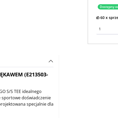
Dostępny od
60 x sprz
RĘKAWEM (E213503-
O S/S TEE idealnego
oje sportowe doświadczenie
projektowana specjalnie dla