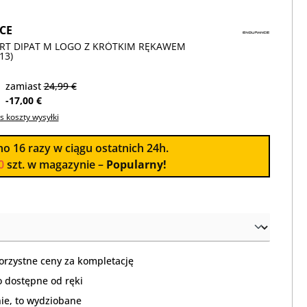
CE
IRT DIPAT M LOGO Z KRÓTKIM RĘKAWEM
13)
zamiast
24,99 €
-17,00 €
s koszty wysyłki
no
16
razy w ciągu ostatnich 24h.
0
szt. w magazynie –
Popularny!
orzystne ceny za kompletację
 dostępne od ręki
nie, to wydziobane