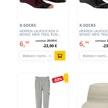
X-SOCKS
X-SOCKS
HERREN LAUFSOCKEN X-
HERREN LAUFSOC
54)
BIONIC MEN TRAIL RUN
BIONIC MEN TRA
ENERGY 4.0 (XS-RS13S23M-
ENERGY 4.0 (RS1
€
zamiast
29,99 €
zamiast
R019)
011)
6,
6,
99
99
€
-23,00 €
-23
Wybierz rozmiar…
Wybierz rozmi
▾
Pomiń galerię produktów
4%
-80%