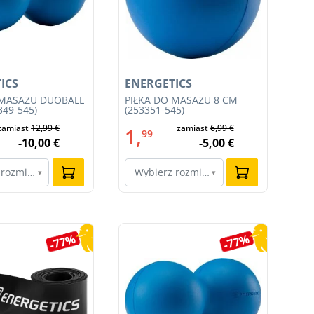
ICS
ENERGETICS
EN
 MASAŻU DUOBALL
PIŁKA DO MASAŻU 8 CM
SP
349-545)
(253351-545)
ZE
050
zamiast
12,99 €
zamiast
6,99 €
1,
4
99
-10,00 €
-5,00 €
 rozmiar…
Wybierz rozmiar…
W
▾
▾
-77%
-77%