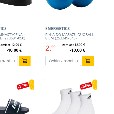
ICS
ENERGETICS
EN
IMNASTYCZNA
PIŁKA DO MASAŻU DUOBALL
PI
 (270691-050)
8 CM (253349-545)
(25
zamiast
12,99 €
zamiast
12,99 €
2,
1
99
-10,00 €
-10,00 €
 rozmiar…
Wybierz rozmiar…
W
▾
▾
-77%
-58%