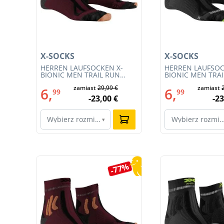
X-SOCKS
X-SOCKS
 M
HERREN LAUFSOCKEN X-
HERREN LAUFSOC
BIONIC MEN TRAIL RUN
BIONIC MEN TRA
ENERGY 4.0 (XS-RS13S23M-
ENERGY 4.0 (RS1
€
zamiast
29,99 €
zamiast
R019)
011)
6,
6,
99
99
€
-23,00 €
-23
Wybierz rozmiar…
Wybierz rozmi
▾
Pomiń galerię produktów
0%
-77%