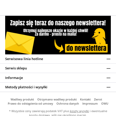
Serwisowa linia hotline
Serwis sklepu
Informacje
Metody płatności i wysyłki
Wadliwy produkt
Otrzymano wadliwy produkt
Kontakt
Zwrot
Prawo do odstąpienia od umowy
Ochrona danych
Impressum
OWU
* Wszystkie ceny zawierają podatek VAT plus
koszty wysyłki
i ewentualne
koszty dostawy, jeśli nie określono inaczej.