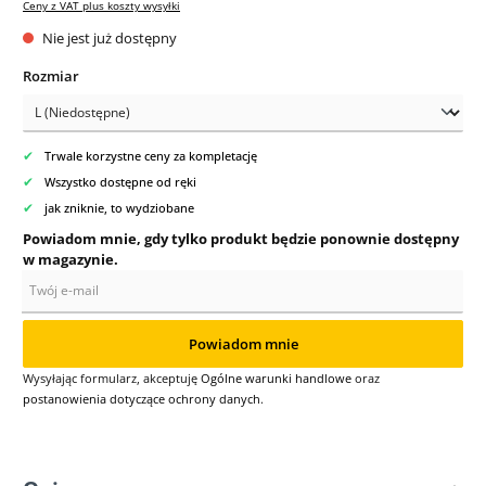
Ceny z VAT plus koszty wysyłki
Nie jest już dostępny
Wybierz
Rozmiar
✔
Trwale korzystne ceny za kompletację
✔
Wszystko dostępne od ręki
✔
jak zniknie, to wydziobane
Powiadom mnie, gdy tylko produkt będzie ponownie dostępny
w magazynie.
Twój e-mail
Powiadom mnie
Wysyłając formularz, akceptuję
Ogólne warunki handlowe
oraz
postanowienia dotyczące ochrony danych
.