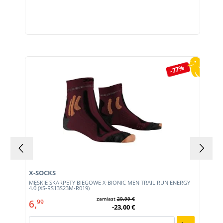
Pomiń galerię produktów
-77%
X-SOCKS
MĘSKIE SKARPETY BIEGOWE X-BIONIC MEN TRAIL RUN ENERGY
4.0 (XS-RS13S23M-R019)
zamiast
29,99 €
6,
99
-23,00 €