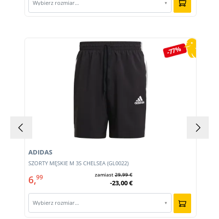
Wybierz rozmiar…
▾
Pomiń galerię produktów
-77%
ADIDAS
SZORTY MĘSKIE M 3S CHELSEA (GL0022)
zamiast
29,99 €
6,
99
-23,00 €
Wybierz rozmiar…
▾