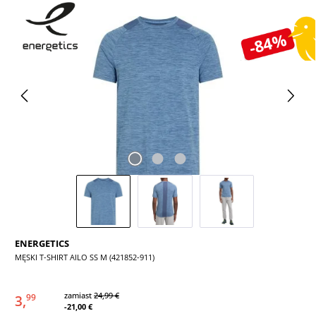
Pomiń galerię zdjęć
-84%
ENERGETICS
MĘSKI T-SHIRT AILO SS M (421852-911)
zamiast
24,99 €
3,
99
-21,00 €