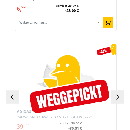
zamiast
29,99 €
6,
99
-23,00 €
Wybierz rozmiar…
▾
Pomiń galerię produktów
-43%
ADIDAS
DAMSKE SNEAKERSY BREAK START BOLD W (JP7525)
zamiast
70,00 €
39,
99
-30,01 €