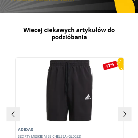
Więcej ciekawych artykułów do
podzióbania
Pomiń galerię produktów
-77%
ADIDAS
E
SZORTY MĘSKIE M 3S CHELSEA (GL0022)