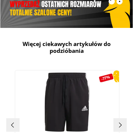
Więcej ciekawych artykułów do
podzióbania
Pomiń galerię produktów
-77%