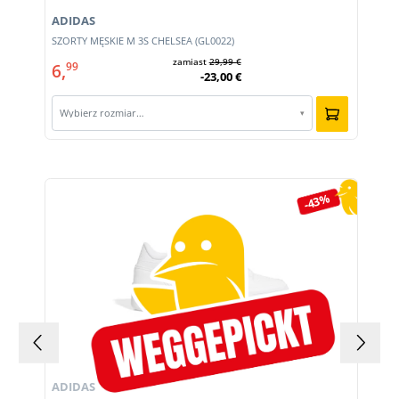
ADIDAS
m
SZORTY MĘSKIE M 3S CHELSEA (GL0022)
zamiast
29,99 €
6,
99
-23,00 €
Wybierz rozmiar…
▾
Pomiń galerię produktów
-43%
ADIDAS