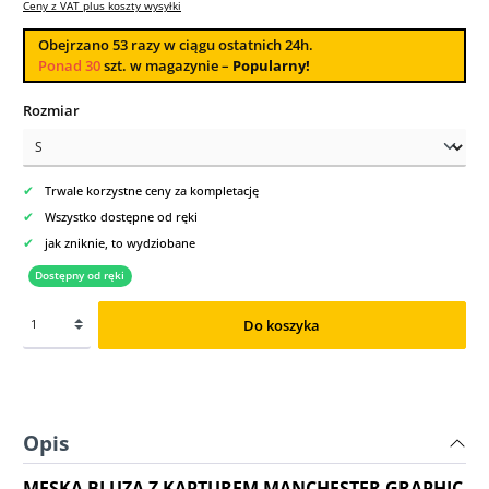
Ceny z VAT plus koszty wysyłki
Obejrzano
53
razy w ciągu ostatnich 24h.
Ponad 30
szt. w magazynie –
Popularny!
Wybierz
Rozmiar
✔
Trwale korzystne ceny za kompletację
✔
Wszystko dostępne od ręki
✔
jak zniknie, to wydziobane
Dostępny od ręki
Do koszyka
Opis
MĘSKA BLUZA Z KAPTUREM MANCHESTER GRAPHIC