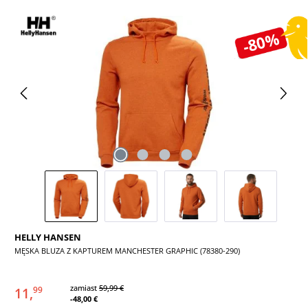
Pomiń galerię zdjęć
-80%
HELLY HANSEN
MĘSKA BLUZA Z KAPTUREM MANCHESTER GRAPHIC (78380-290)
zamiast
59,99 €
11,
99
-48,00 €