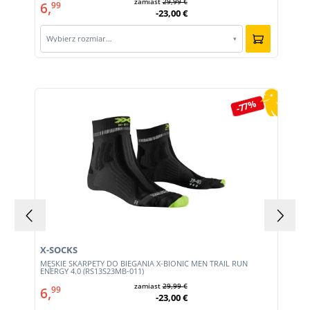
zamiast
29,99 €
6,
99
-23,00 €
Wybierz rozmiar…
▾
Pomiń galerię produktów
-77%
X-SOCKS
MĘSKIE SKARPETY DO BIEGANIA X-BIONIC MEN TRAIL RUN
ENERGY 4.0 (RS13S23MB-011)
zamiast
29,99 €
6,
99
-23,00 €