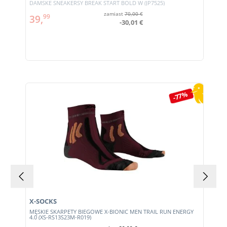
DAMSKE SNEAKERSY BREAK START BOLD W (JP7525)
zamiast
70,00 €
39,
99
-30,01 €
Pomiń galerię produktów
-77%
X-SOCKS
MĘSKIE SKARPETY BIEGOWE X-BIONIC MEN TRAIL RUN ENERGY
4.0 (XS-RS13S23M-R019)