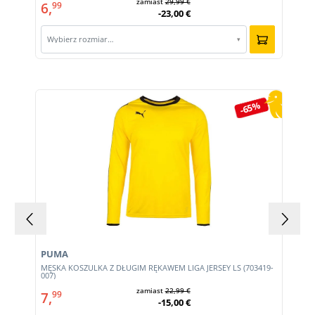
zamiast
29,99 €
6,
99
-23,00 €
Wybierz rozmiar…
▾
Pomiń galerię produktów
-65%
PUMA
MĘSKA KOSZULKA Z DŁUGIM RĘKAWEM LIGA JERSEY LS (703419-
007)
zamiast
22,99 €
7,
99
-15,00 €