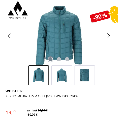
Pomiń galerię zdjęć
-80%
WHISTLER
KURTKA MĘSKA LUIS M CFT + JACKET (W213130-2043)
zamiast
99,99 €
19,
99
-80,00 €