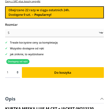
Ceny z VAT plus koszty wysyłki
Obejrzano
22
razy w ciągu ostatnich 24h.
Dostępne 9 szt. –
Popularny!
Wybierz
Rozmiar
✔
Trwale korzystne ceny za kompletację
✔
Wszystko dostępne od ręki
✔
jak zniknie, to wydziobane
Dostępny od ręki
Do koszyka
Opis
KURTKA MĘSKA LUIS M CFT + JACKET (W213130-