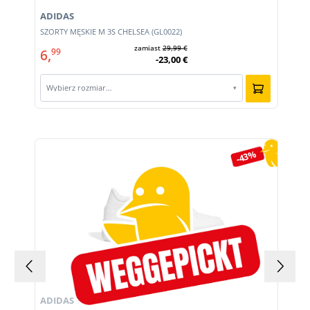
ADIDAS
m
SZORTY MĘSKIE M 3S CHELSEA (GL0022)
zamiast
29,99 €
6,
99
-23,00 €
Wybierz rozmiar…
▾
Pomiń galerię produktów
-43%
ADIDAS