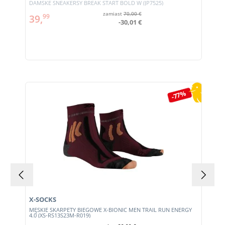
DAMSKE SNEAKERSY BREAK START BOLD W (JP7525)
zamiast
70,00 €
39,
99
-30,01 €
Pomiń galerię produktów
-77%
X-SOCKS
MĘSKIE SKARPETY BIEGOWE X-BIONIC MEN TRAIL RUN ENERGY
4.0 (XS-RS13S23M-R019)