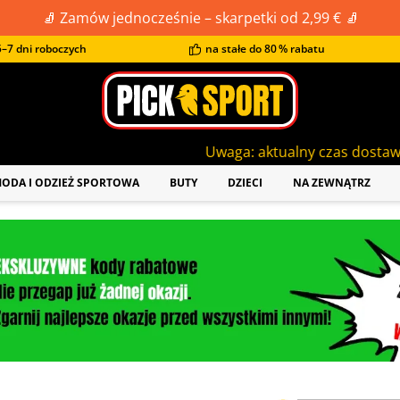
🧦 Zamów jednocześnie – skarpetki od 2,99 € 🧦
–7 dni roboczych
na stałe do 80 % rabatu
Uwaga: aktualny czas dostawy to ok. 5-7 dni r
ODA I ODZIEŻ SPORTOWA
BUTY
DZIECI
NA ZEWNĄTRZ