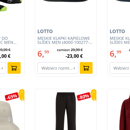
LOTTO
LOTTO
Y DO
MĘSKIE KLAPKI KĄPIELOWE
MĘSKIE K
IC MEN
SLIDES MEN (4000-100277-
SLIDES ME
Y 4.0
002)
001)
29,99 €
zamiast
29,99 €
6,
6,
99
99
,00 €
-23,00 €
ar…
Wybierz rozmiar…
Wybierz
▾
▾
-65%
-80%