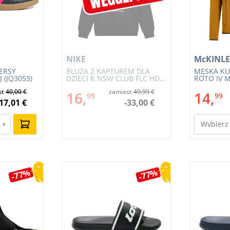
NIKE
McKINLE
ERSY
BLUZA Z KAPTUREM DLA
MĘSKA KU
 (JQ3053)
DZIECI K NSW CLUB FLC HDY
ROTO IV M
BRND NRG (HV0392-010)
st
40,00 €
zamiast
49,99 €
16,
14,
99
99
-17,01 €
-33,00 €
ar…
Wybierz
▾
-77%
-77%