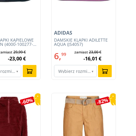
ADIDAS
NI
LAPKI KĄPIELOWE
DAMSKIE KLAPKI ADILETTE
MĘ
N (4000-100277-
AQUA (JS4057)
ZE
(F
zamiast
29,99 €
zamiast
23,00 €
6,
1
99
-23,00 €
-16,01 €
 rozmiar…
Wybierz rozmiar…
W
▾
▾
-60%
-82%