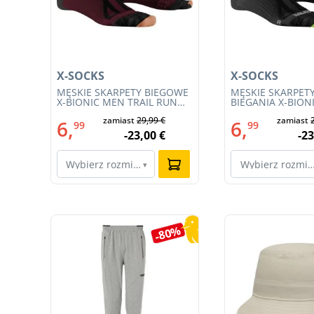
X-SOCKS
X-SOCKS
T
MĘSKIE SKARPETY BIEGOWE
MĘSKIE SKARPET
X-BIONIC MEN TRAIL RUN
BIEGANIA X-BION
ENERGY 4.0 (XS-RS13S23M-
TRAIL RUN ENERG
€
zamiast
29,99 €
zamiast
R019)
(RS13S23MB-011)
6,
6,
99
99
€
-23,00 €
-23
Wybierz rozmiar…
Wybierz rozmi
▾
Pomiń galerię produktów
4%
-80%