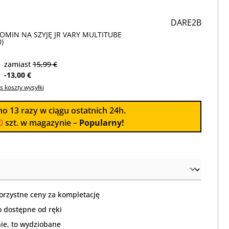
DARE2B
KOMIN NA SZYJĘ JR VARY MULTITUBE
)
zamiast
15,99 €
-13,00 €
s koszty wysyłki
no
13
razy w ciągu ostatnich 24h.
0
szt. w magazynie –
Popularny!
orzystne ceny za kompletację
 dostępne od ręki
nie, to wydziobane