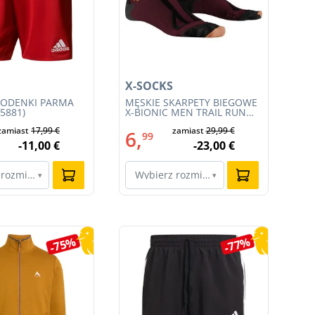
X-SOCKS
X-
PODENKI PARMA
MĘSKIE SKARPETY BIEGOWE
MĘ
J5881)
X-BIONIC MEN TRAIL RUN
BI
ENERGY 4.0 (XS-RS13S23M-
TR
zamiast
17,99 €
zamiast
29,99 €
R019)
(R
6,
6
99
-11,00 €
-23,00 €
 rozmiar…
Wybierz rozmiar…
W
▾
▾
-75%
-77%