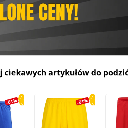
j ciekawych artykułów do podzi
-61%
-61%