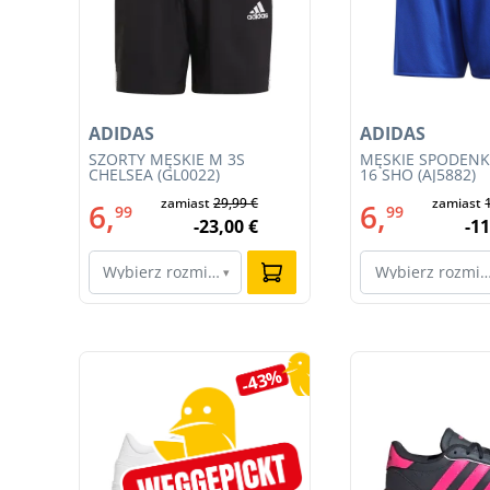
ADIDAS
ADIDAS
gowa
SZORTY MĘSKIE M 3S
MĘSKIE SPODENK
z
CHELSEA (GL0022)
16 SHO (AJ5882)
09-
zamiast
29,99 €
zamiast
6,
6,
99
99
-23,00 €
-11
Wybierz rozmiar…
Wybierz rozmi
▾
Pomiń galerię produktów
7%
-43%