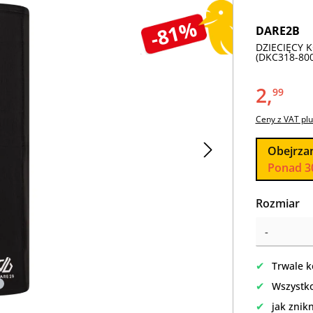
-81%
DARE2B
DZIECIĘCY 
(DKC318-800
2,
99
Ceny z VAT plu
Obejrza
Ponad 3
Wybierz
Rozmiar
✔
Trwale k
✔
Wszystko
✔
jak znik