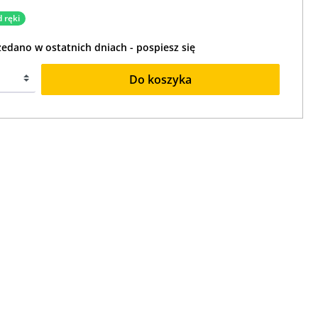
 ręki
zedano w ostatnich dniach - pospiesz się
Do koszyka