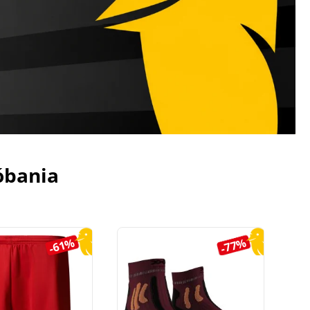
óbania
-61%
-77%