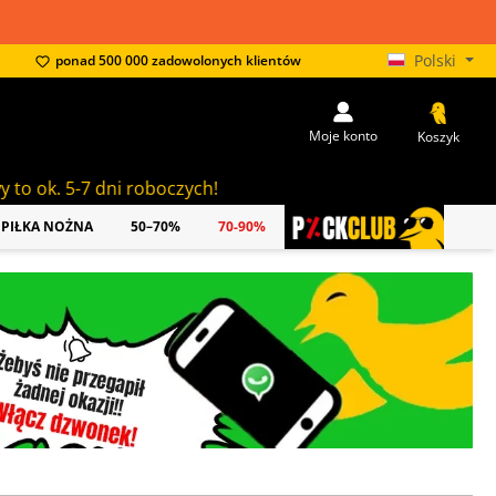
Polski
ponad 500 000 zadowolonych klientów
Moje konto
Koszyk
oboczych!
PIŁKA NOŻNA
50–70%
70-90%
PICKCLUB