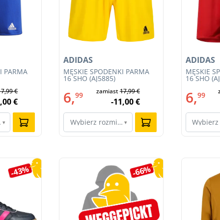
ADIDAS
ADIDAS
I PARMA
MĘSKIE SPODENKI PARMA
MĘSKIE S
16 SHO (AJ5885)
16 SHO (A
17,99 €
zamiast
17,99 €
6,
6,
99
99
,00 €
-11,00 €
ar…
Wybierz rozmiar…
Wybierz
▾
▾
-43%
-66%