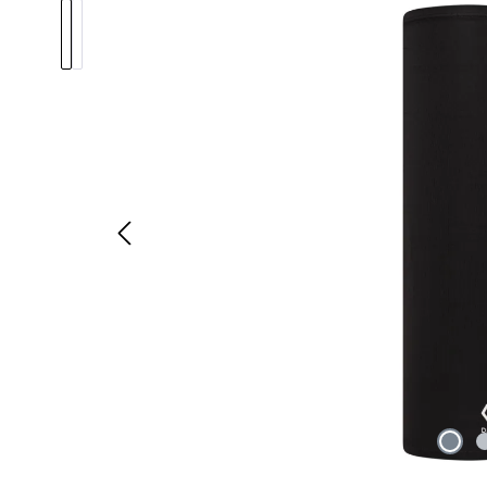
Pomiń galerię zdjęć