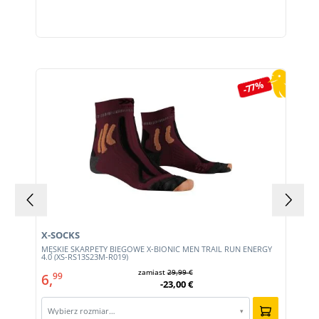
Pomiń galerię produktów
-77%
X-SOCKS
MĘSKIE SKARPETY BIEGOWE X-BIONIC MEN TRAIL RUN ENERGY
4.0 (XS-RS13S23M-R019)
zamiast
29,99 €
6,
99
-23,00 €
Wybierz rozmiar…
▾