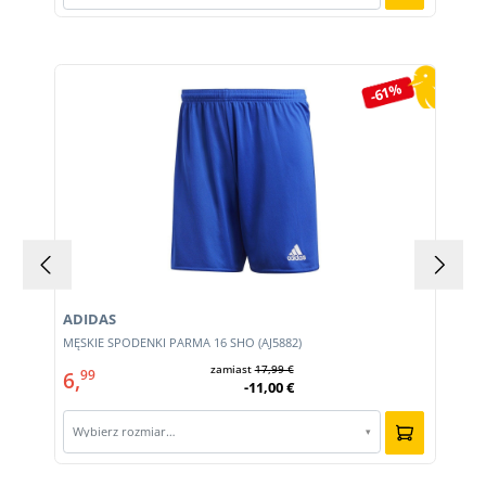
Pomiń galerię produktów
-61%
ADIDAS
1)
MĘSKIE SPODENKI PARMA 16 SHO (AJ5882)
zamiast
17,99 €
6,
99
-11,00 €
Wybierz rozmiar…
▾