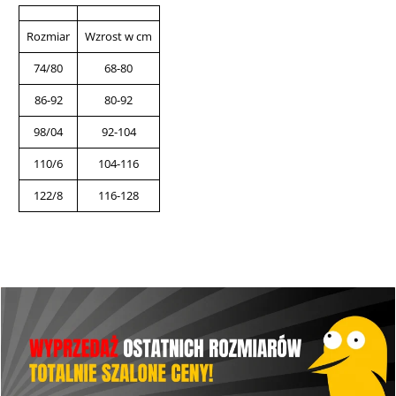
Rozmiar
Wzrost w cm
74/80
68-80
86-92
80-92
98/04
92-104
110/6
104-116
122/8
116-128