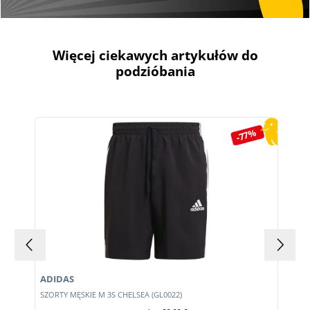
Więcej ciekawych artykułów do
podzióbania
Pomiń galerię produktów
-77%
ADIDAS
E
SZORTY MĘSKIE M 3S CHELSEA (GL0022)