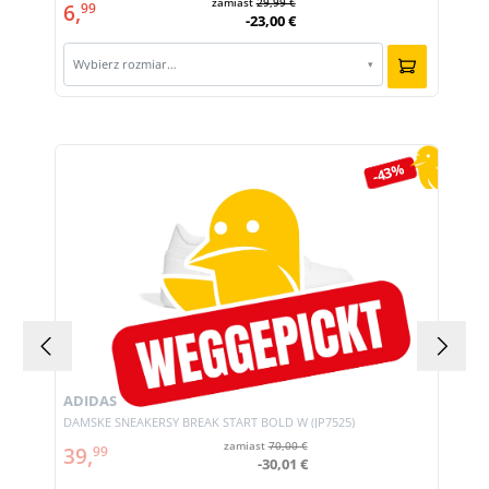
zamiast
29,99 €
6,
99
-23,00 €
Wybierz rozmiar…
▾
Pomiń galerię produktów
-43%
ADIDAS
DAMSKE SNEAKERSY BREAK START BOLD W (JP7525)
zamiast
70,00 €
39,
99
-30,01 €