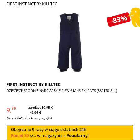
FIRST INSTINCT BY KILLTEC
Pomiń galerię zdjęć
-83%
FIRST INSTINCT BY KILLTEC
DZIECIĘCE SPODNIE NARCIARSKIE FISW 6 MNS SKI PNTS (389170-811)
zamiast
59,95 €
9,
99
-49,96 €
Ceny z VAT plus koszty wysyłki
Obejrzano
9
razy w ciągu ostatnich 24h.
Ponad 30
szt. w magazynie –
Popularny!