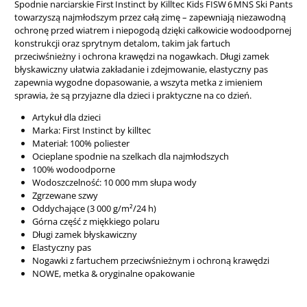
Spodnie narciarskie First Instinct by Killtec Kids FISW 6 MNS Ski Pants
towarzyszą najmłodszym przez całą zimę – zapewniają niezawodną
ochronę przed wiatrem i niepogodą dzięki całkowicie wodoodpornej
konstrukcji oraz sprytnym detalom, takim jak fartuch
przeciwśnieżny i ochrona krawędzi na nogawkach. Długi zamek
błyskawiczny ułatwia zakładanie i zdejmowanie, elastyczny pas
zapewnia wygodne dopasowanie, a wszyta metka z imieniem
sprawia, że są przyjazne dla dzieci i praktyczne na co dzień.
Artykuł dla dzieci
Marka: First Instinct by killtec
Materiał: 100% poliester
Ocieplane spodnie na szelkach dla najmłodszych
100% wodoodporne
Wodoszczelność: 10 000 mm słupa wody
Zgrzewane szwy
Oddychające (3 000 g/m²/24 h)
Górna część z miękkiego polaru
Długi zamek błyskawiczny
Elastyczny pas
Nogawki z fartuchem przeciwśnieżnym i ochroną krawędzi
NOWE, metka & oryginalne opakowanie