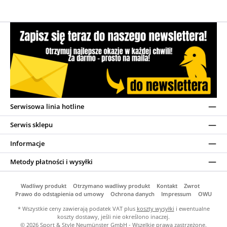
Serwisowa linia hotline
Serwis sklepu
Informacje
Metody płatności i wysyłki
Wadliwy produkt
Otrzymano wadliwy produkt
Kontakt
Zwrot
Prawo do odstąpienia od umowy
Ochrona danych
Impressum
OWU
* Wszystkie ceny zawierają podatek VAT plus
koszty wysyłki
i ewentualne
koszty dostawy, jeśli nie określono inaczej.
© 2026 Sport & Style Neumünster GmbH - Wszelkie prawa zastrzeżone.