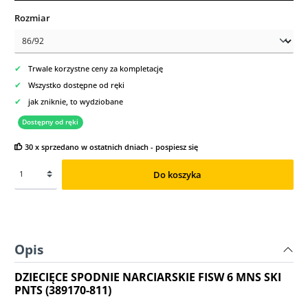
Wybierz
Rozmiar
✔
Trwale korzystne ceny za kompletację
✔
Wszystko dostępne od ręki
✔
jak zniknie, to wydziobane
Dostępny od ręki
30 x sprzedano w ostatnich dniach - pospiesz się
Do koszyka
Opis
DZIECIĘCE SPODNIE NARCIARSKIE FISW 6 MNS SKI
PNTS (389170-811)