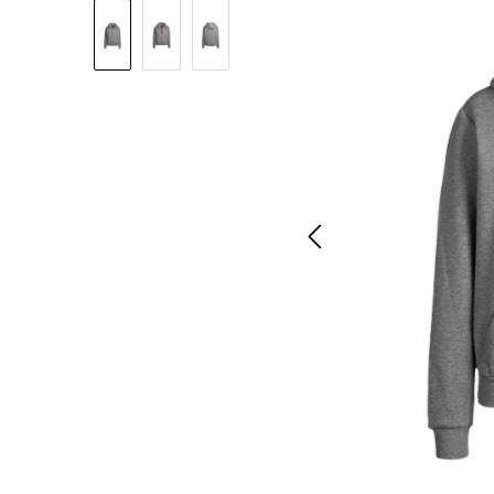
Pomiń galerię zdjęć