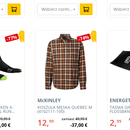
ar…
Wybierz rozmiar…
Wybierz
▾
▾
-77%
-74%
McKINLEY
ENERGET
KEN X-
KOSZULA MĘSKA QUEBEC M
TAŚMA G
IL RUN
(4102111-100)
FLOSSBAND
3S23MB-
29,99 €
zamiast
49,99 €
12,
2,
99
99
,00 €
-37,00 €