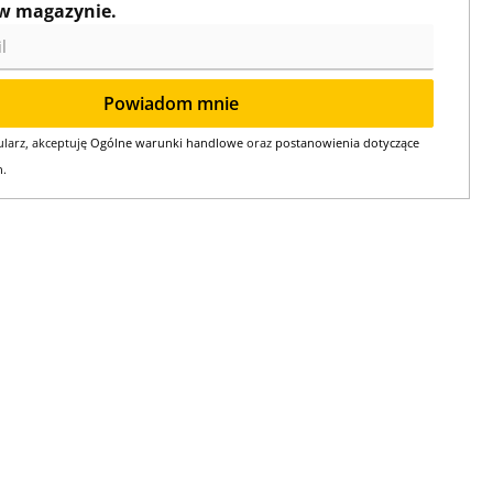
w magazynie.
Powiadom mnie
larz, akceptuję
Ogólne warunki handlowe
oraz
postanowienia dotyczące
h
.