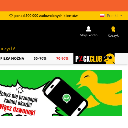
Polski
ponad 500 000 zadowolonych klientów
Moje konto
Koszyk
PIŁKA NOŻNA
50–70%
70-90%
PICKCLUB