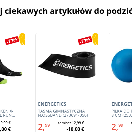
j ciekawych artykułów do podzi
-77%
-77%
ENERGETICS
ENERGET
KEN X-
TAŚMA GIMNASTYCZNA
PIŁKA DO
IL RUN
FLOSSBAND (270691-050)
8 CM (253
3S23MB-
29,99 €
zamiast
12,99 €
2,
2,
99
99
,00 €
-10,00 €