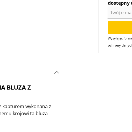
dostępny 
Twój e-mail
Wysyłając formu
ochrony danyc
A BLUZA Z
 z kapturem wykonana z
nemu krojowi ta bluza