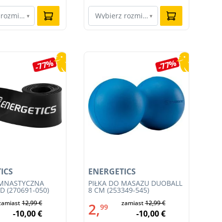
 rozmiar…
Wybierz rozmiar…
W
▾
▾
-77%
-77%
ICS
ENERGETICS
EN
IMNASTYCZNA
PIŁKA DO MASAŻU DUOBALL
PI
 (270691-050)
8 CM (253349-545)
(25
zamiast
12,99 €
zamiast
12,99 €
2,
1
99
-10,00 €
-10,00 €