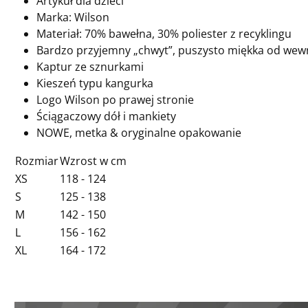
Artykuł dla dzieci
Marka: Wilson
Materiał: 70% bawełna, 30% poliester z recyklingu
Bardzo przyjemny „chwyt”, puszysto miękka od wew
Kaptur ze sznurkami
Kieszeń typu kangurka
Logo Wilson po prawej stronie
Ściągaczowy dół i mankiety
NOWE, metka & oryginalne opakowanie
Rozmiar
Wzrost w cm
XS
118 - 124
S
125 - 138
M
142 - 150
L
156 - 162
XL
164 - 172