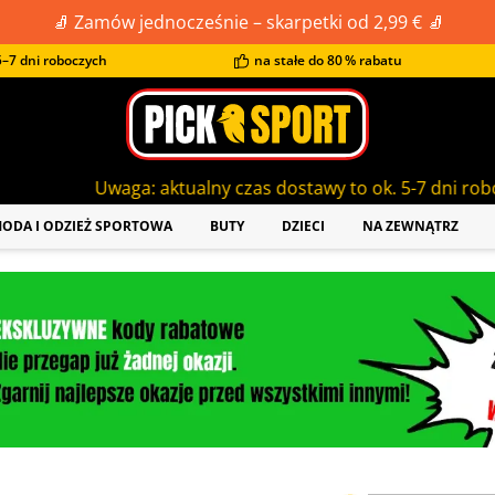
🧦 Zamów jednocześnie – skarpetki od 2,99 € 🧦
–7 dni roboczych
na stałe do 80 % rabatu
ga: aktualny czas dostawy to ok. 5-7 dni roboczych!
ODA I ODZIEŻ SPORTOWA
BUTY
DZIECI
NA ZEWNĄTRZ