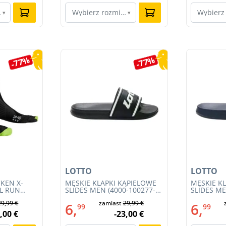
ar…
Wybierz rozmiar…
Wybierz
▾
▾
-77%
-77%
LOTTO
LOTTO
KEN X-
MĘSKIE KLAPKI KĄPIELOWE
MĘSKIE K
IL RUN
SLIDES MEN (4000-100277-
SLIDES ME
3S23MB-
002)
001)
29,99 €
zamiast
29,99 €
6,
6,
99
99
,00 €
-23,00 €