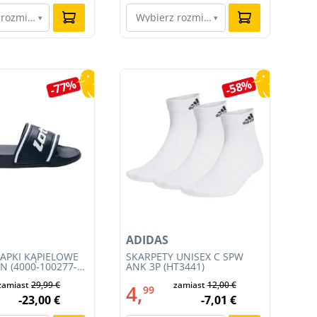
 rozmiar…
Wybierz rozmiar…
W
▾
▾
-77%
-58%
ADIDAS
AD
LAPKI KĄPIELOWE
SKARPETY UNISEX C SPW
DA
N (4000-100277-
ANK 3P (HT3441)
AQ
zamiast
29,99 €
zamiast
12,00 €
4,
6
99
-23,00 €
-7,01 €