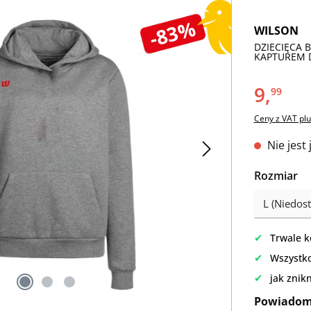
-83%
WILSON
DZIECIĘCA 
KAPTUREM DL
9,
99
Ceny z VAT plu
Nie jest
Wybierz
Rozmiar
✔
Trwale k
✔
Wszystko
✔
jak znik
Powiadom 