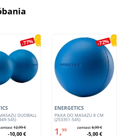
óbania
-77%
-72%
ICS
ENERGETICS
EN
 MASAŻU DUOBALL
PIŁKA DO MASAŻU 8 CM
SP
349-545)
(253351-545)
ZE
050
zamiast
12,99 €
zamiast
6,99 €
1,
4
99
-10,00 €
-5,00 €