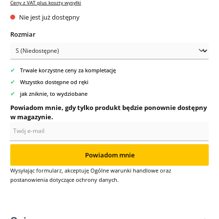
Ceny z VAT plus koszty wysyłki
Nie jest już dostępny
Wybierz
Rozmiar
✔
Trwale korzystne ceny za kompletację
✔
Wszystko dostępne od ręki
✔
jak zniknie, to wydziobane
Powiadom mnie, gdy tylko produkt będzie ponownie dostępny
w magazynie.
Twój e-mail
Powiadom mnie
Wysyłając formularz, akceptuję
Ogólne warunki handlowe
oraz
postanowienia dotyczące ochrony danych
.