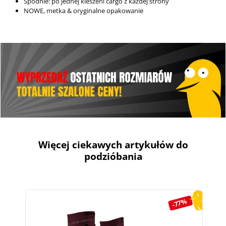
Spodnie: po jednej kieszeni cargo z każdej strony
NOWE, metka & oryginalne opakowanie
Więcej ciekawych artykułów do
podzióbania
Pomiń galerię produktów
-77%