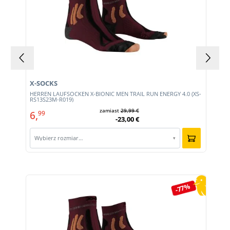
X-SOCKS
HERREN LAUFSOCKEN X-BIONIC MEN TRAIL RUN ENERGY 4.0 (XS-
RS13S23M-R019)
zamiast
29,99 €
6,
99
-23,00 €
Wybierz rozmiar…
▾
Pomiń galerię produktów
-77%