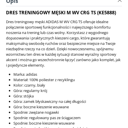
Opis
DRES TRENINGOWY MĘSKI M WV CRG TS (KE5888)
Dres treningowy męski ADIDAS M WV CRG TS oferuje idealne
połączenie sportowej funkcjonalności i najwyższego komfortu
noszenia na trening lub czas wolny. Korzystasz z wygodnego
dopasowania i praktycznych kieszeni cargo, które gwarantują
maksymalną swobodę ruchów oraz bezpieczne miejsce na Twoje
niezbędne rzeczy na co dzień. Dzięki nowoczesnemu, spójnemu
wzornictwu ten dres w każdej sytuacji stanowi wyraźny sportowy
akcent i można go wszechstronnie łączyć zarówno jako komplet, jak
i pojedyncze elementy.
Marka: adidas
Materiał: 100% poliester z recyklingu
Kolor: czarny, biały
Góra: regularny krój
Góra: stójka
Góra: zamek błyskawiczny na całej długości
Góra: boczne kieszenie wsuwane
Spodnie: zwężane nogawki
Spodnie: regulowany pas ze ściągaczem
Spodnie: boczne kieszenie wsuwane