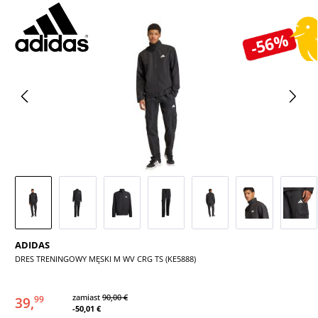
Pomiń galerię zdjęć
-56%
ADIDAS
DRES TRENINGOWY MĘSKI M WV CRG TS (KE5888)
zamiast
90,00 €
39,
99
-50,01 €