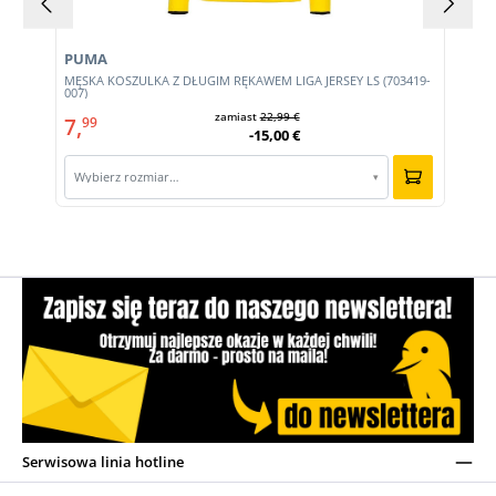
PUMA
MĘSKA KOSZULKA Z DŁUGIM RĘKAWEM LIGA JERSEY LS (703419-
007)
zamiast
22,99 €
7,
99
-15,00 €
Wybierz rozmiar…
▾
Serwisowa linia hotline