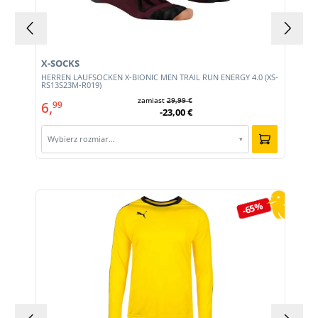
X-SOCKS
HERREN LAUFSOCKEN X-BIONIC MEN TRAIL RUN ENERGY 4.0 (XS-
RS13S23M-R019)
zamiast
29,99 €
6,
99
-23,00 €
Wybierz rozmiar…
▾
Pomiń galerię produktów
-65%