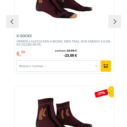
X-SOCKS
HERREN LAUFSOCKEN X-BIONIC MEN TRAIL RUN ENERGY 4.0 (XS-
RS13S23M-R019)
zamiast
29,99 €
6,
99
-23,00 €
Wybierz rozmiar…
▾
Pomiń galerię produktów
-77%