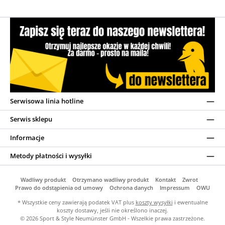
Serwisowa linia hotline
Serwis sklepu
Informacje
Metody płatności i wysyłki
Wadliwy produkt
Otrzymano wadliwy produkt
Kontakt
Zwrot
Prawo do odstąpienia od umowy
Ochrona danych
Impressum
OWU
* Wszystkie ceny zawierają podatek VAT plus
koszty wysyłki
i ewentualne
koszty dostawy, jeśli nie określono inaczej.
© 2026 Sport & Style Neumünster GmbH - Wszelkie prawa zastrzeżone.