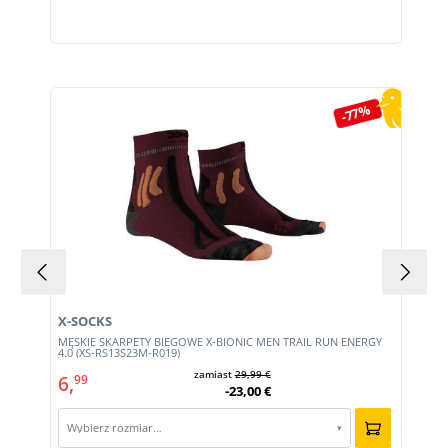
Pomiń galerię produktów
-77%
X-SOCKS
MĘSKIE SKARPETY BIEGOWE X-BIONIC MEN TRAIL RUN ENERGY
4.0 (XS-RS13S23M-R019)
zamiast
29,99 €
6,
99
-23,00 €
Wybierz rozmiar…
▾