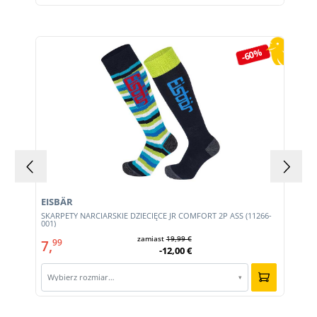
Pomiń galerię produktów
-60%
EISBÄR
SKARPETY NARCIARSKIE DZIECIĘCE JR COMFORT 2P ASS (11266-
001)
zamiast
19,99 €
7,
99
-12,00 €
Wybierz rozmiar…
▾