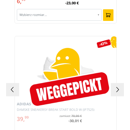
6,
-23,00 €
Wybierz rozmiar…
▾
Pomiń galerię produktów
-43%
ADIDAS
DAMSKE SNEAKERSY BREAK START BOLD W (JP7525)
zamiast
70,00 €
39,
99
-30,01 €