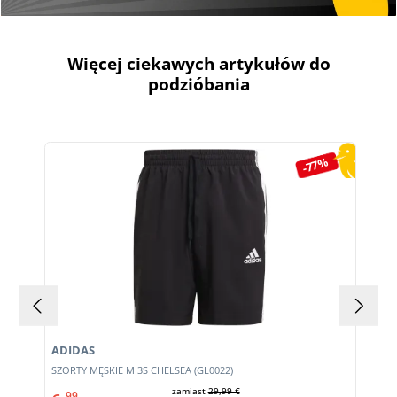
Więcej ciekawych artykułów do
podzióbania
Pomiń galerię produktów
-77%
ADIDAS
m
SZORTY MĘSKIE M 3S CHELSEA (GL0022)
zamiast
29,99 €
99