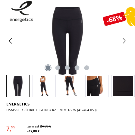
Pomiń galerię zdjęć
-68%
ENERGETICS
DAMSKIE KRÓTKIE LEGGINSY KAPINEM 1/2 W (417464-050)
zamiast
24,99 €
7,
99
-17,00 €