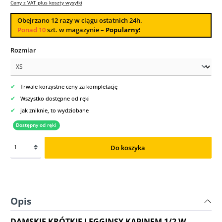
Ceny z VAT plus koszty wysyłki
Obejrzano
12
razy w ciągu ostatnich 24h.
Ponad 10
szt. w magazynie –
Popularny!
Wybierz
Rozmiar
✔
Trwale korzystne ceny za kompletację
✔
Wszystko dostępne od ręki
✔
jak zniknie, to wydziobane
Dostępny od ręki
Do koszyka
Opis
DAMSKIE KRÓTKIE LEGGINSY KAPINEM 1/2 W