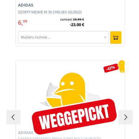
ADIDAS
E
SZORTY MĘSKIE M 3S CHELSEA (GL0022)
zamiast
29,99 €
6,
99
-23,00 €
Wybierz rozmiar…
▾
Pomiń galerię produktów
-43%
ADIDAS
DAMSKE SNEAKERSY BREAK START BOLD W (JP7525)