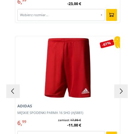
6,
99
-23,00 €
Wybierz rozmiar…
▾
Pomiń galerię produktów
-61%
ADIDAS
MĘSKIE SPODENKI PARMA 16 SHO (AJ5881)
zamiast
17,99 €
6,
99
-11,00 €