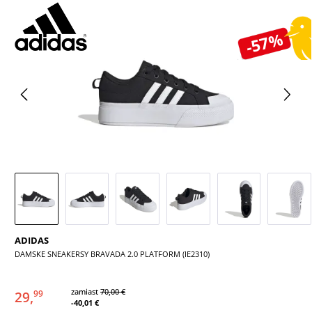
Pomiń galerię zdjęć
-57%
ADIDAS
DAMSKE SNEAKERSY BRAVADA 2.0 PLATFORM (IE2310)
zamiast
70,00 €
29,
99
-40,01 €