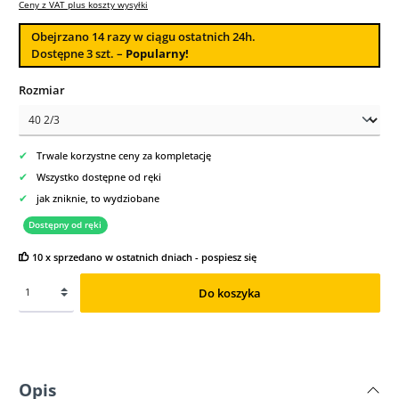
Ceny z VAT plus koszty wysyłki
Obejrzano
14
razy w ciągu ostatnich 24h.
Dostępne 3 szt. –
Popularny!
Wybierz
Rozmiar
✔
Trwale korzystne ceny za kompletację
✔
Wszystko dostępne od ręki
✔
jak zniknie, to wydziobane
Dostępny od ręki
10 x sprzedano w ostatnich dniach - pospiesz się
Do koszyka
Opis