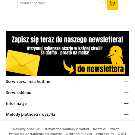
Wybierz rozmiar…
▾
Serwisowa linia hotline
Serwis sklepu
Informacje
Metody płatności i wysyłki
Wadliwy produkt
Otrzymano wadliwy produkt
Kontakt
Zwrot
Prawo do odstąpienia od umowy
Ochrona danych
Impressum
OWU