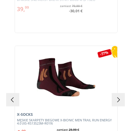
zamiast
70,00 €
39,
99
-30,01 €
Pomiń galerię produktów
-77%
X-SOCKS
MĘSKIE SKARPETY BIEGOWE X-BIONIC MEN TRAIL RUN ENERGY
4.0 (XS-RS13S23M-R019)
zamiast
29,99 €