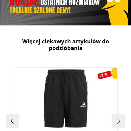
Więcej ciekawych artykułów do
podzióbania
Pomiń galerię produktów
-77%