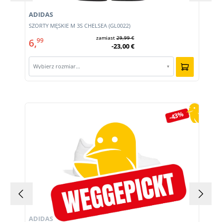
ADIDAS
SZORTY MĘSKIE M 3S CHELSEA (GL0022)
zamiast
29,99 €
6,
99
-23,00 €
Wybierz rozmiar…
▾
Pomiń galerię produktów
-43%
ADIDAS