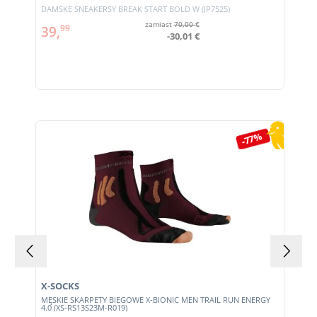
DAMSKE SNEAKERSY BREAK START BOLD W (JP7525)
zamiast
70,00 €
39,
99
-30,01 €
Pomiń galerię produktów
-77%
X-SOCKS
MĘSKIE SKARPETY BIEGOWE X-BIONIC MEN TRAIL RUN ENERGY
4.0 (XS-RS13S23M-R019)