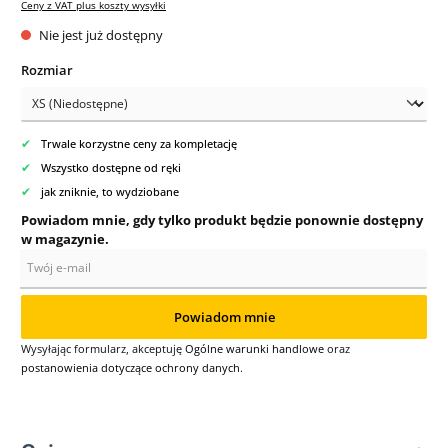
Ceny z VAT plus koszty wysyłki
Nie jest już dostępny
Wybierz
Rozmiar
✔
Trwale korzystne ceny za kompletację
✔
Wszystko dostępne od ręki
✔
jak zniknie, to wydziobane
Powiadom mnie, gdy tylko produkt będzie ponownie dostępny
w magazynie.
Twój e-mail
Powiadom mnie
Wysyłając formularz, akceptuję
Ogólne warunki handlowe
oraz
postanowienia dotyczące ochrony danych
.