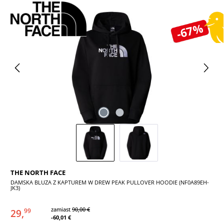
Pomiń galerię zdjęć
-67%
THE NORTH FACE
DAMSKA BLUZA Z KAPTUREM W DREW PEAK PULLOVER HOODIE (NF0A89EH-
JK3)
zamiast
90,00 €
29,
99
-60,01 €