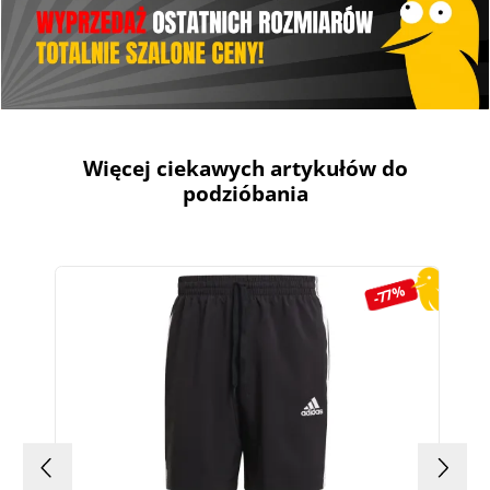
Więcej ciekawych artykułów do
podzióbania
Pomiń galerię produktów
-77%