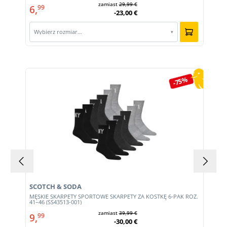
zamiast
29,99 €
6,
99
-23,00 €
Wybierz rozmiar…
▾
Pomiń galerię produktów
-75%
SCOTCH & SODA
MĘSKIE SKARPETY SPORTOWE SKARPETY ZA KOSTKĘ 6-PAK ROZ.
41–46 (SS43513-001)
zamiast
39,99 €
9,
99
-30,00 €