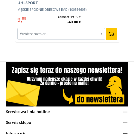
UHLSPORT
MĘSKIE SPODNIE DRESOWE EVO (100516605)
zamiast
49,99 €
9,
99
-40,00 €
Wybierz rozmiar…
▾
Serwisowa linia hotline
Serwis sklepu
Informacje