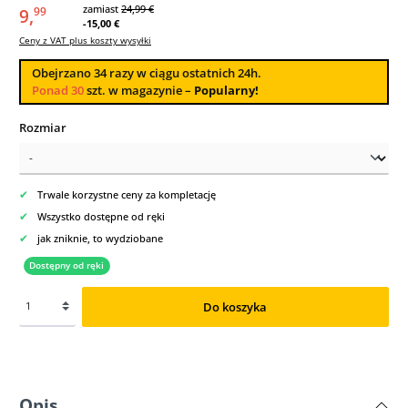
zamiast
24,99 €
9,
99
-15,00 €
Ceny z VAT plus koszty wysyłki
Obejrzano
34
razy w ciągu ostatnich 24h.
Ponad 30
szt. w magazynie –
Popularny!
Wybierz
Rozmiar
✔
Trwale korzystne ceny za kompletację
✔
Wszystko dostępne od ręki
✔
jak zniknie, to wydziobane
Dostępny od ręki
Do koszyka
Opis