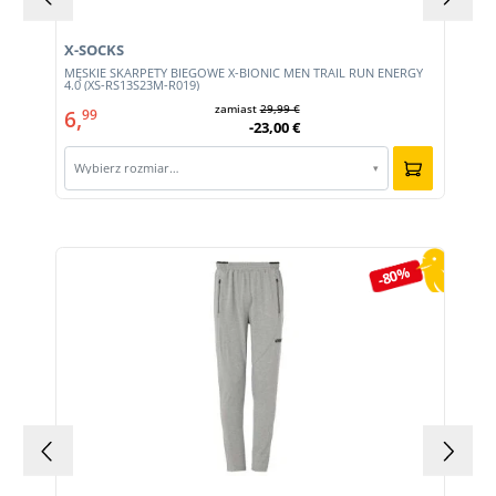
X-SOCKS
MĘSKIE SKARPETY BIEGOWE X-BIONIC MEN TRAIL RUN ENERGY
4.0 (XS-RS13S23M-R019)
zamiast
29,99 €
6,
99
-23,00 €
Wybierz rozmiar…
▾
Pomiń galerię produktów
-80%