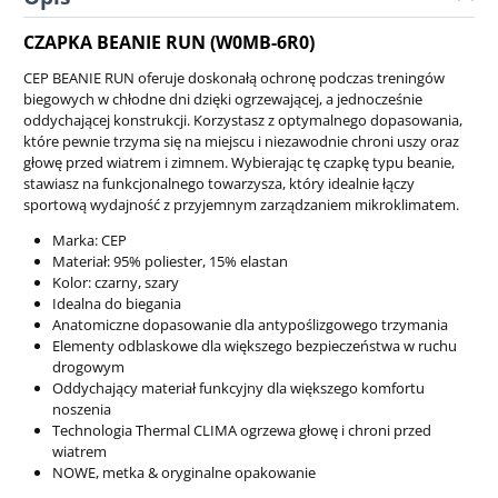
CZAPKA BEANIE RUN (W0MB-6R0)
CEP BEANIE RUN oferuje doskonałą ochronę podczas treningów
biegowych w chłodne dni dzięki ogrzewającej, a jednocześnie
oddychającej konstrukcji. Korzystasz z optymalnego dopasowania,
które pewnie trzyma się na miejscu i niezawodnie chroni uszy oraz
głowę przed wiatrem i zimnem. Wybierając tę czapkę typu beanie,
stawiasz na funkcjonalnego towarzysza, który idealnie łączy
sportową wydajność z przyjemnym zarządzaniem mikroklimatem.
Marka: CEP
Materiał: 95% poliester, 15% elastan
Kolor: czarny, szary
Idealna do biegania
Anatomiczne dopasowanie
dla antypoślizgowego trzymania
Elementy odblaskowe
dla większego bezpieczeństwa w ruchu
drogowym
Oddychający materiał funkcyjny
dla większego komfortu
noszenia
Technologia Thermal CLIMA
ogrzewa głowę i chroni przed
wiatrem
NOWE, metka & oryginalne opakowanie