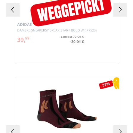
ADIDAS
DAMSKE SNEAKERSY BREAK START BOLD W (JP7525)
zamiast
70,00 €
39,
99
-30,01 €
Pomiń galerię produktów
-77%