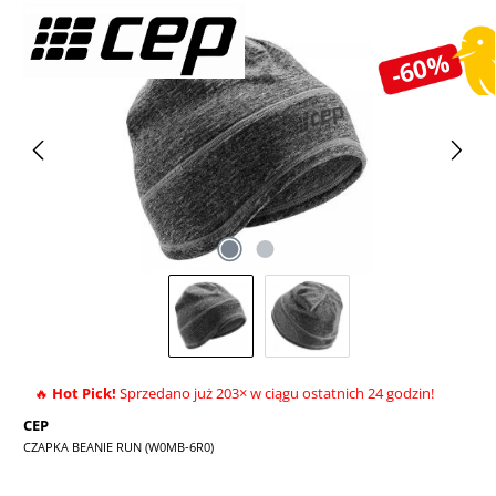
Pomiń galerię zdjęć
-60%
🔥
Hot Pick!
Sprzedano już 203× w ciągu ostatnich 24 godzin!
CEP
CZAPKA BEANIE RUN (W0MB-6R0)