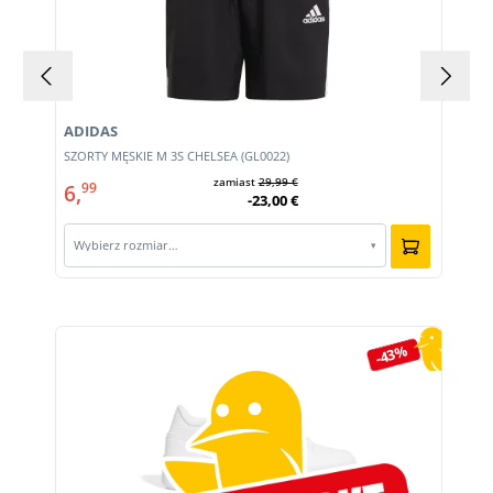
ADIDAS
SZORTY MĘSKIE M 3S CHELSEA (GL0022)
zamiast
29,99 €
6,
99
-23,00 €
Wybierz rozmiar…
▾
Pomiń galerię produktów
-43%