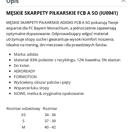
Opis
MĘSKIE SKARPETY PIŁKARSKIE FCB A SO (IU0941)
MĘSKIE SKARPETY PIŁKARSKIE ADIDAS FCB A SO pokazują Twoje
wsparcie dla FC Bayern Monachium, a jednocześnie zapewniają
optymalne dopasowanie. Odprowadzający wilgoć materiał
utrzymuje stopy suche i gwarantuje wysoki komfort noszenia.
Idealne na trening, dni meczowe i dla prawdziwych fanów.
Marka: adidas
Materiał:
83% poliester z recyklingu, 12% bawełna, 5% elastan
Do kolan
AEROREADY
FORMOTION
Wyściełany obszar palców i pięty
Wsparcie łuku stopy
NOWE, metka & oryginalne opakowanie
Rozmiar odzieżowy
Rozmiar
XS
34 - 36
S
37 - 39
M
40 - 42