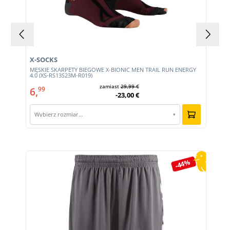
X-SOCKS
MĘSKIE SKARPETY BIEGOWE X-BIONIC MEN TRAIL RUN ENERGY
4.0 (XS-RS13S23M-R019)
zamiast
29,99 €
6,
99
-23,00 €
Wybierz rozmiar…
▾
Pomiń galerię produktów
-44%