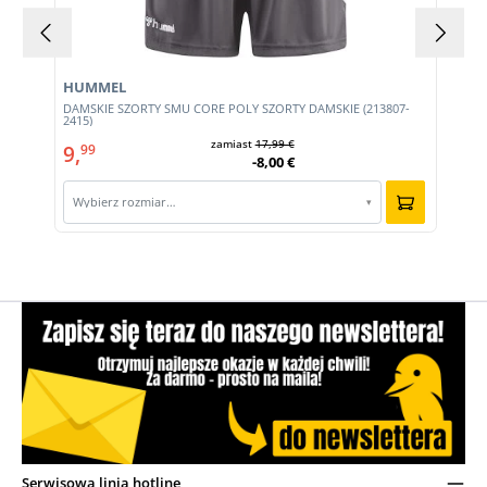
HUMMEL
DAMSKIE SZORTY SMU CORE POLY SZORTY DAMSKIE (213807-
2415)
zamiast
17,99 €
9,
99
-8,00 €
Wybierz rozmiar…
▾
Serwisowa linia hotline