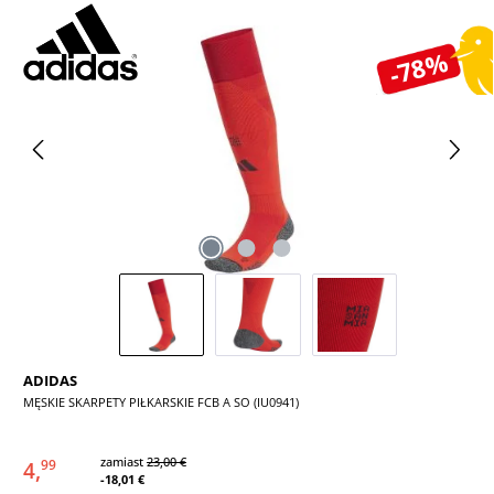
Pomiń galerię zdjęć
-78%
ADIDAS
MĘSKIE SKARPETY PIŁKARSKIE FCB A SO (IU0941)
zamiast
23,00 €
4,
99
-18,01 €