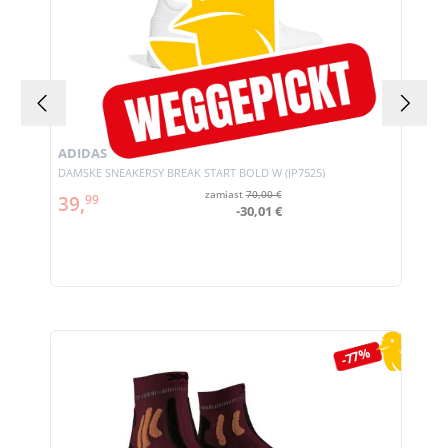
ADIDAS
DAMSKE SNEAKERSY BREAK START BOLD W (JP7525)
zamiast
70,00 €
39,
99
-30,01 €
Pomiń galerię produktów
-77%