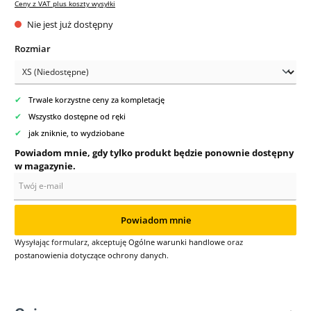
Ceny z VAT plus koszty wysyłki
Nie jest już dostępny
Wybierz
Rozmiar
✔
Trwale korzystne ceny za kompletację
✔
Wszystko dostępne od ręki
✔
jak zniknie, to wydziobane
Powiadom mnie, gdy tylko produkt będzie ponownie dostępny
w magazynie.
Twój e-mail
Powiadom mnie
Wysyłając formularz, akceptuję
Ogólne warunki handlowe
oraz
postanowienia dotyczące ochrony danych
.