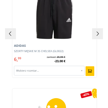
ADIDAS
m
SZORTY MĘSKIE M 3S CHELSEA (GL0022)
zamiast
29,99 €
6,
99
-23,00 €
Wybierz rozmiar…
▾
Pomiń galerię produktów
-43%