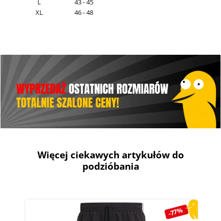
L
43 - 45
XL
46 - 48
Więcej ciekawych artykułów do
podzióbania
Pomiń galerię produktów
-77%