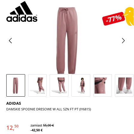
Pomiń galerię zdjęć
-77%
ADIDAS
DAMSKIE SPODNIE DRESOWE W ALL SZN FT PT (IY6815)
zamiast
55,00 €
12,
50
-42,50 €