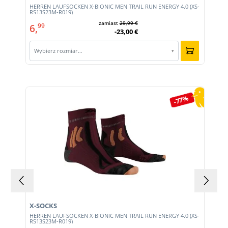
HERREN LAUFSOCKEN X-BIONIC MEN TRAIL RUN ENERGY 4.0 (XS-
RS13S23M-R019)
zamiast
29,99 €
6,
99
-23,00 €
Wybierz rozmiar…
▾
Pomiń galerię produktów
-77%
X-SOCKS
HERREN LAUFSOCKEN X-BIONIC MEN TRAIL RUN ENERGY 4.0 (XS-
RS13S23M-R019)