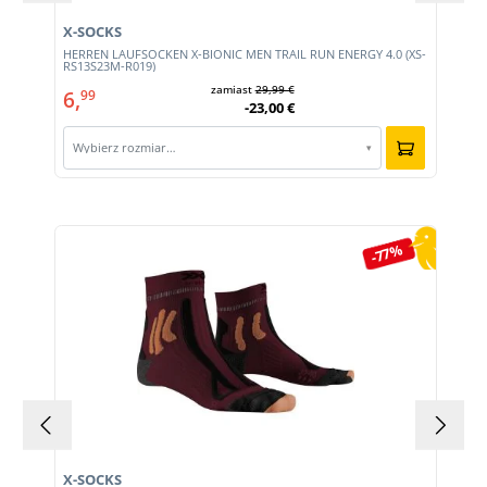
X-SOCKS
HERREN LAUFSOCKEN X-BIONIC MEN TRAIL RUN ENERGY 4.0 (XS-
RS13S23M-R019)
zamiast
29,99 €
6,
99
-23,00 €
Wybierz rozmiar…
▾
Pomiń galerię produktów
-77%
X-SOCKS