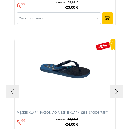
zamiast
29,99 €
6,
99
-23,00 €
Wybierz rozmiar…
▾
Pomiń galerię produktów
-80%
MĘSKIE KLAPKI JAXSON-AO MĘSKIE KLAPKI (2311810003-7551)
zamiast
29,99 €
5,
99
-24,00 €