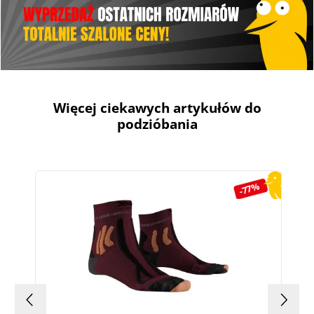
Więcej ciekawych artykułów do
podzióbania
Pomiń galerię produktów
-77%