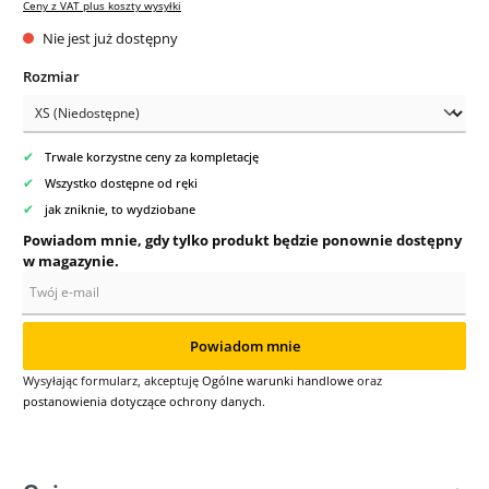
Ceny z VAT plus koszty wysyłki
Nie jest już dostępny
Wybierz
Rozmiar
✔
Trwale korzystne ceny za kompletację
✔
Wszystko dostępne od ręki
✔
jak zniknie, to wydziobane
Powiadom mnie, gdy tylko produkt będzie ponownie dostępny
w magazynie.
Twój e-mail
Powiadom mnie
Wysyłając formularz, akceptuję
Ogólne warunki handlowe
oraz
postanowienia dotyczące ochrony danych
.