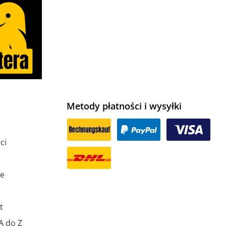
Metody płatności i wysyłki
ci
we
t
A do Z