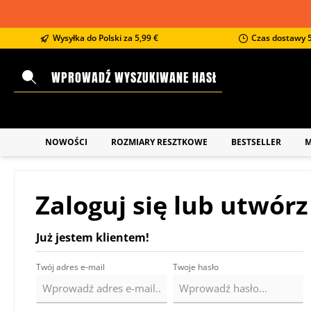
 wyszukiwania
Przejdź do głównej nawigacji
Wysyłka do Polski za 5,99 €
Czas dostawy 5
NOWOŚCI
ROZMIARY RESZTKOWE
BESTSELLER
M
Zaloguj się lub utwór
Już jestem klientem!
Twój adres e-mail
Twoje hasło