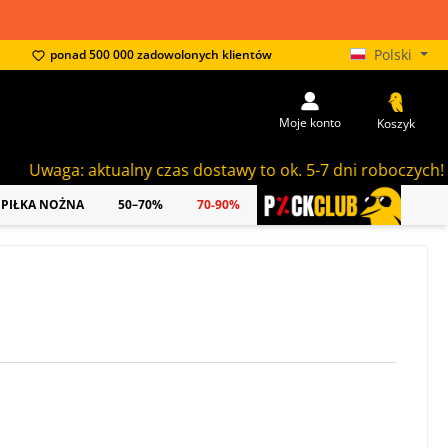
Polski
ponad 500 000 zadowolonych klientów
Moje konto
Koszyk
waga: aktualny czas dostawy to ok. 5-7 dni roboczych!
PIŁKA NOŻNA
50–70%
70-90%
PICKCLUB