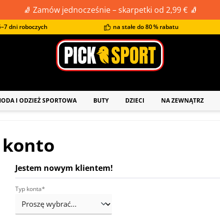
🧦 Zamów jednocześnie – skarpetki od 2,99 € 🧦
–7 dni roboczych
na stałe do 80 % rabatu
U
ODA I ODZIEŻ SPORTOWA
BUTY
DZIECI
NA ZEWNĄTRZ
z konto
Jestem nowym klientem!
Dane osobowe
Typ konta*