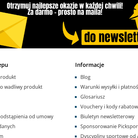
epu
Informacje
produkt
Blog
o wadliwy produkt
Warunki wysyłki i płatnoś
Glosariusz
Vouchery i kody rabato
 odstąpienia od umowy
Biuletyn newsletterowy
danych
Sponsorowanie Pickspor
um
Dyscypliny sportowe od 